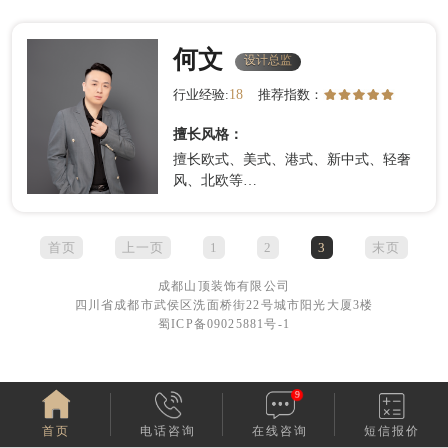
何文
设计总监
设计总监
18
行业经验:
推荐指数：
擅长风格：
擅长欧式、美式、港式、新中式、轻奢
风、北欧等…
首页
上一页
1
2
3
末页
成都山顶装饰有限公司
四川省成都市武侯区洗面桥街22号城市阳光大厦3楼
蜀ICP备09025881号-1
9
首页
电话咨询
在线咨询
短信报价