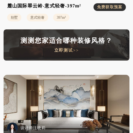
麓山国际翠云岭-意式轻奢-397m²
免费获取预案
别墅
意式轻奢
397m²
测测您家适合哪种装修风格？
立即测试>>
设计师汪晓莉