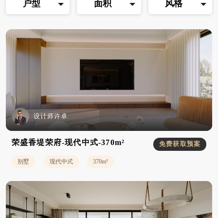
户型
面积
风格
设计师许卓
荣盛香堤荣府-现代中式-370m²
免费获取预案
别墅
现代中式
370m²