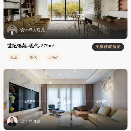
设计师沈珏龙
世纪锦苑-现代-279m²
免费获取预案
跃层
现代
279m²
设计师何彪