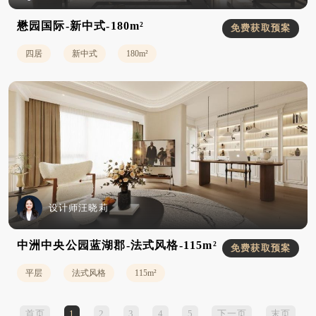
懋园国际-新中式-180m²
免费获取预案
四居
新中式
180m²
设计师汪晓莉
中洲中央公园蓝湖郡-法式风格-115m²
免费获取预案
平层
法式风格
115m²
首页
1
2
3
4
5
下一页
末页