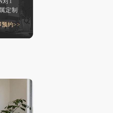
N对1
属定制
即预约>>