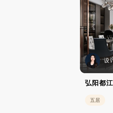
设
弘阳都江府
五居