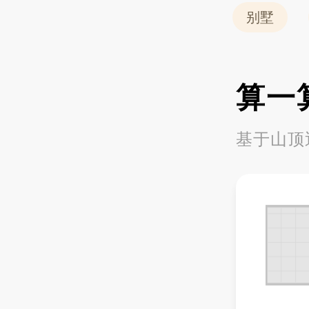
别墅
算一
基于山顶