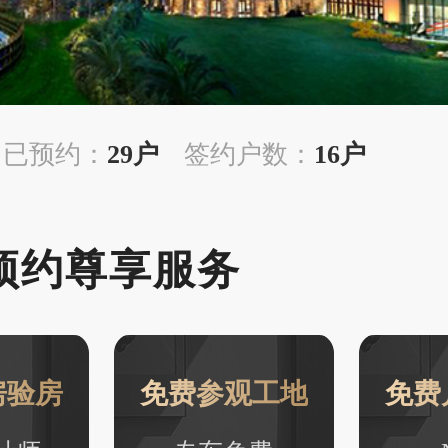
已预约：
29户
签约户数：
16户
预约尊享服务
房验房
免费参观工地
免费