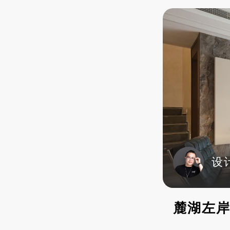
设
麓湖左岸-