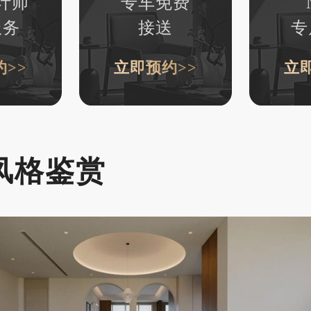
计师
专车免费
服务
接送
专
>>
立即预约>>
立
风格鉴赏