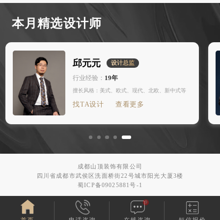
本月精选设计师
邱元元
设计总监
行业经验：
19年
擅长风格：美式、欧式、现代、北欧、新中式等
找TA设计
查看更多
1
2
3
4
5
成都山顶装饰有限公司
四川省成都市武侯区洗面桥街22号城市阳光大厦3楼
蜀ICP备09025881号-1
9