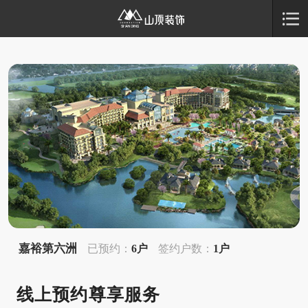
嘉裕第六洲
已预约：
6户
签约户数：
1户
线上预约尊享服务