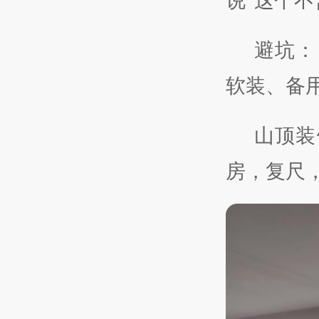
说“这个
避坑：
软装、备
山顶装
房，复尺