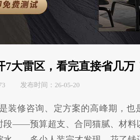
开7大雷区，看完直接省几万
3 发布时间：26-05-20
是装修咨询、定方案的高峰期，也
时段——预算超支、合同猫腻、材料
缩水……多少人装完才发现，花了钱