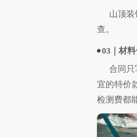
山顶装
查。
03
｜材料
合同只
宜的特价
检测费都