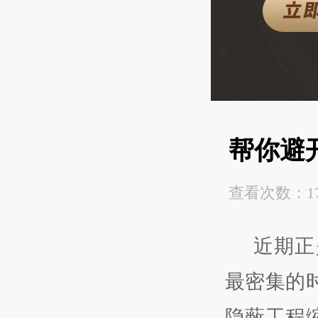
帮你避
查看次数：17
近期正
最密集的
隐蔽工程