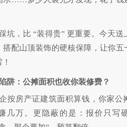
踩坑，比 “装得贵” 更重要。今天
，搭配山顶装饰的硬核保障，让你五
雷！
陷阱：公摊面积也收你装修费？
企按房产证建筑面积算钱，你家公摊
赚几万。更隐蔽的是：报价只写