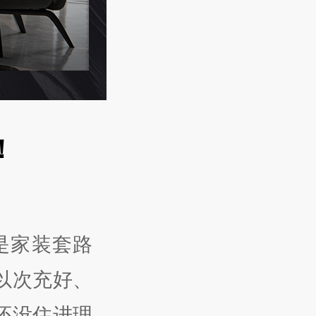
！
是家装套路
以次充好、
还没住进理