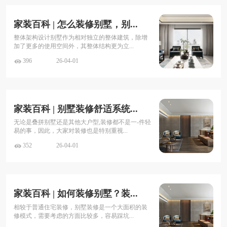
家装百科
| 怎么装修别墅，别...
整体架构设计别墅作为相对独立的整体建筑，除增
加了更多的使用空间外，其整体结构更为立...
396
26-04-01
家装百科
| 别墅装修舒适系统...
无论是叠拼别墅还是其他大户型,装修都不是一-件轻
易的事，因此，大家对装修也是特别重视...
352
26-04-01
家装百科
| 如何装修别墅？装...
相较于普通住宅装修，别墅装修是一个大面积的装
修模式，需要考虑的方面比较多，容易踩坑...